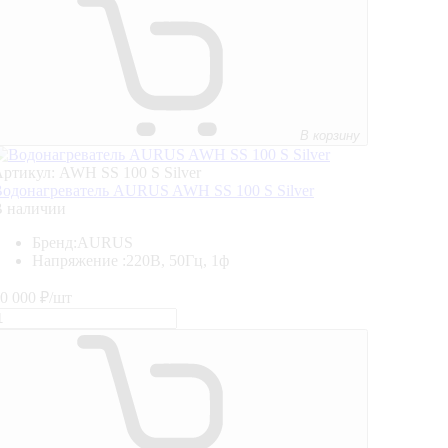
В корзину
ртикул: AWH SS 100 S Silver
одонагреватель AURUS AWH SS 100 S Silver
В наличии
Бренд:
AURUS
Напряжение :
220В, 50Гц, 1ф
0 000
₽/шт