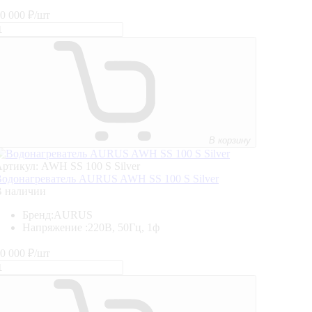
0 000
₽/шт
В корзину
ртикул: AWH SS 100 S Silver
одонагреватель AURUS AWH SS 100 S Silver
В наличии
Бренд:
AURUS
Напряжение :
220В, 50Гц, 1ф
0 000
₽/шт