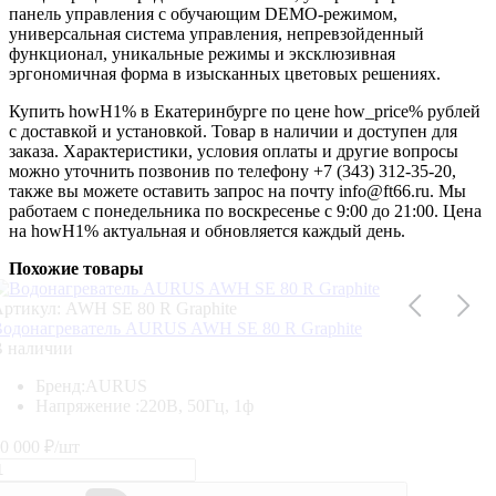
панель управления с обучающим DEMO-режимом,
универсальная система управления, непревзойденный
функционал, уникальные режимы и эксклюзивная
эргономичная форма в изысканных цветовых решениях.
Купить howH1% в Екатеринбурге по цене how_price% рублей
с доставкой и установкой. Товар в наличии и доступен для
заказа. Характеристики, условия оплаты и другие вопросы
можно уточнить позвонив по телефону +7 (343) 312-35-20,
также вы можете оставить запрос на почту info@ft66.ru. Мы
работаем с понедельника по воскресенье с 9:00 до 21:00. Цена
на howH1% актуальная и обновляется каждый день.
Похожие товары
ртикул: AWH SE 80 R Graphite
одонагреватель AURUS AWH SE 80 R Graphite
В наличии
Бренд:
AURUS
Напряжение :
220В, 50Гц, 1ф
0 000
₽/шт