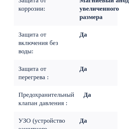
Защита от
Магниевый анод
коррозии:
увеличенного
размера
Защита от
Да
включения без
воды:
Защита от
Да
перегрева :
Предохранительный
Да
клапан давления :
УЗО (устройство
Да
защитного