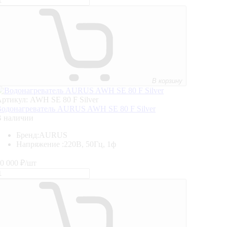
В корзину
ртикул: AWH SE 80 F Silver
одонагреватель AURUS AWH SE 80 F Silver
В наличии
Бренд:
AURUS
Напряжение :
220В, 50Гц, 1ф
0 000
₽/шт