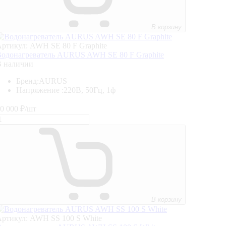
В корзину
ртикул: AWH SE 80 F Graphite
одонагреватель AURUS AWH SE 80 F Graphite
В наличии
Бренд:
AURUS
Напряжение :
220В, 50Гц, 1ф
0 000
₽/шт
В корзину
ртикул: AWH SS 100 S White