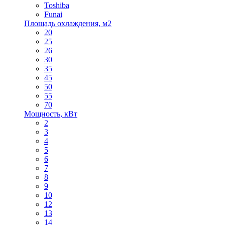
Toshiba
Funai
Площадь охлаждения, м2
20
25
26
30
35
45
50
55
70
Мощность, кВт
2
3
4
5
6
7
8
9
10
12
13
14