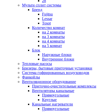
28
Мульти сплит системы
Бренд
Fujitsu
Lessar
Tosot
Количество комнат
на 2 комнаты
на 3 комнаты
на 4 комнаты
на 5 комнат
Блок
Наружные блоки
Внутренние блоки
Тепловые насосы
Бризеры, бытовые приточные установки
Система гофрированных воздуховодов
Фанкойлы
Вентиляционное оборудование
Приточно-очистительные комплексы
Вентиляторы канальные
Прямоугольные
Круглые
Канальные нагреватели
Прямоугольные