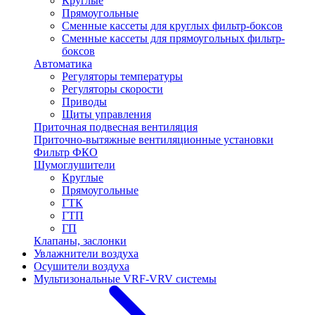
Круглые
Прямоугольные
Сменные кассеты для круглых фильтр-боксов
Сменные кассеты для прямоугольных фильтр-
боксов
Автоматика
Регуляторы температуры
Регуляторы скорости
Приводы
Щиты управления
Приточная подвесная вентиляция
Приточно-вытяжные вентиляционные установки
Фильтр ФКО
Шумоглушители
Круглые
Прямоугольные
ГТК
ГТП
ГП
Клапаны, заслонки
Увлажнители воздуха
Осушители воздуха
Мультизональные VRF-VRV системы