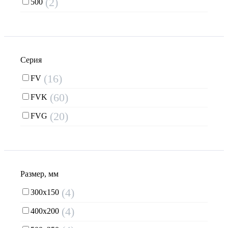
(2)
500
Серия
(16)
FV
(60)
FVK
(20)
FVG
Размер, мм
(4)
300х150
(4)
400х200