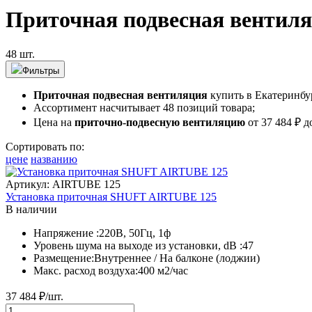
Приточная подвесная вентил
48 шт.
Фильтры
Приточная подвесная вентиляция
купить в Екатеринбур
Ассортимент насчитывает
48
позиций товара;
Цена на
приточно-подвесную вентиляцию
от 37 484 ₽ д
Сортировать по:
цене
названию
Артикул: AIRTUBE 125
Установка приточная SHUFT AIRTUBE 125
В наличии
Напряжение :
220В, 50Гц, 1ф
Уровень шума на выходе из установки, dB :
47
Размещение:
Внутреннее / На балконе (лоджии)
Макс. расход воздуха:
400 м2/час
37 484
₽/шт.