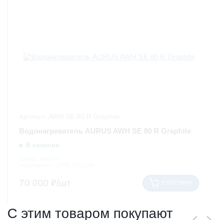
Артикул: AWH SE 80 R Graphite
Водонагреватель AURUS AWH SE 80 R Graphite
В наличии
Бренд:
AURUS
Напряжение :
220В, 50Гц, 1ф
70 000
₽/шт
В КОРЗИНУ
С этим товаром покупают