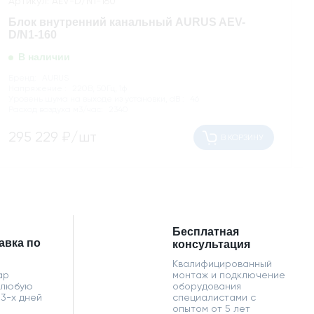
Артикул: AEV-D/N1-160
Блок внутренний канальный AURUS AEV-
D/N1-160
В наличии
Бренд:
AURUS
Напряжение :
220В, 50Гц, 1ф
Уровень шума на выходе из установки, dB :
46
Расход воздуха м3/час:
2340
295 229
₽/шт
В КОРЗИНУ
Бесплатная
авка по
консультация
Квалифицированный
ар
монтаж и подключение
 любую
оборудования
 3-х дней
специалистами с
опытом от 5 лет