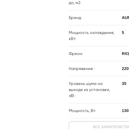
до, м2:
Бренд:
AU
Мощность охлаждения,
5
кВт:
Фреон:
R4
Напряжение :
220
Уровень шума на
35
выходе из установки,
dB :
Мощность, Вт:
130
ВСЕ ХАРАКТЕРИСТИ