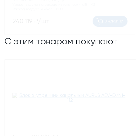
Напряжение :
220В, 50Гц, 1ф
Уровень шума на выходе из установки, dB :
42
Расход воздуха м3/час:
1680
240 119
₽/шт
В КОРЗИНУ
С этим товаром покупают