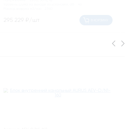
Напряжение :
220В, 50Гц, 1ф
Уровень шума на выходе из установки, dB :
46
Расход воздуха м3/час:
2340
295 229
₽/шт
В КОРЗИНУ