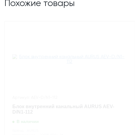
Похожие товары
Артикул: AEV-D/N1-112
Блок внутренний канальный AURUS AEV-
D/N1-112
В наличии
Бренд:
AURUS