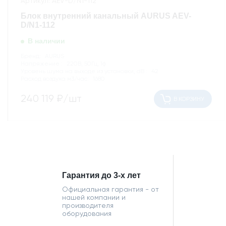
Артикул: AEV-D/N1-112
Блок внутренний канальный AURUS AEV-
D/N1-112
В наличии
Бренд:
AURUS
Напряжение :
220В, 50Гц, 1ф
Уровень шума на выходе из установки, dB :
42
Расход воздуха м3/час:
1680
240 119
₽/шт
В КОРЗИНУ
Гарантия до 3-х лет
Официальная гарантия - от
нашей компании и
производителя
оборудования