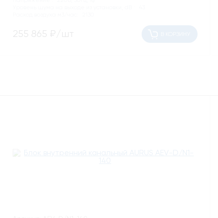
Напряжение :
220В, 50Гц, 1ф
Уровень шума на выходе из установки, dB :
43
Расход воздуха м3/час:
2130
255 865
₽/шт
В КОРЗИНУ