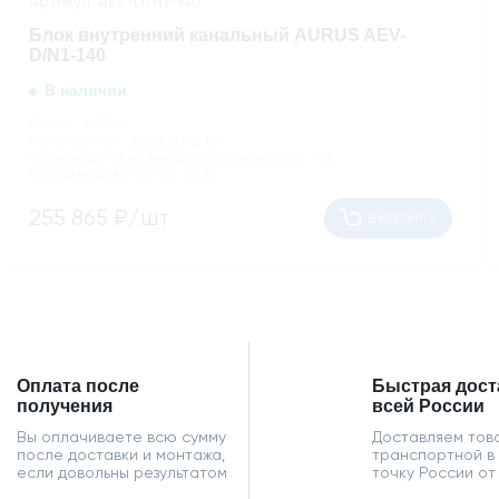
Артикул: AEV-D/N1-140
Блок внутренний канальный AURUS AEV-
D/N1-140
В наличии
Бренд:
AURUS
Напряжение :
220В, 50Гц, 1ф
Уровень шума на выходе из установки, dB :
43
Расход воздуха м3/час:
2130
255 865
₽/шт
В КОРЗИНУ
Оплата после
Быстрая дост
получения
всей России
Вы оплачиваете всю сумму
Доставляем тов
после доставки и монтажа,
транспортной в
если довольны результатом
точку России от